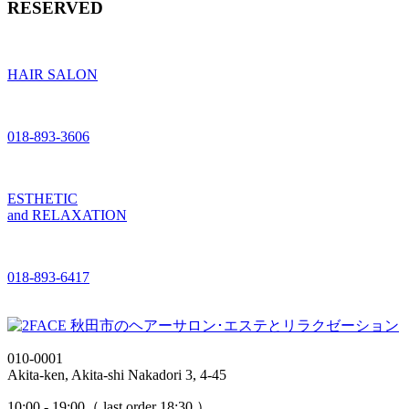
RESERVED
HAIR SALON
018-893-3606
ESTHETIC
and RELAXATION
018-893-6417
010-0001
Akita-ken, Akita-shi Nakadori 3, 4-45
10:00 - 19:00（ last order 18:30 ）