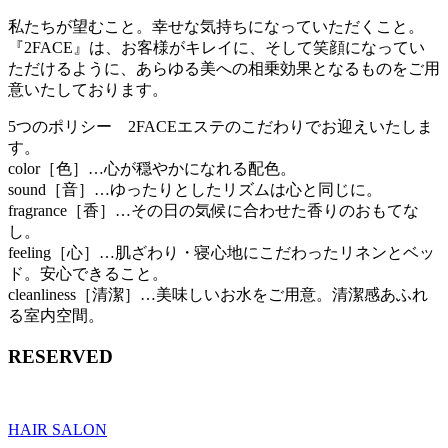
私たちが望むこと。幸せな気持ちになっていただくこと。
『2FACE』は、お客様がキレイに、そして笑顔になってい
ただけるように、あらゆる美への相乗効果となるものをご用
意いたしております。
5つのポリシー 2FACEエステのこだわりでお迎えいたしま
す。
color［色］…心が穏やかになれる配色。
sound［音］…ゆったりとしたリズムは心と同じに。
fragrance［香］…その日の気候に合わせた香りのおもてな
し。
feeling［心］…肌ざわり・寝心地にこだわったリネンとベッ
ド。安心できること。
cleanliness［清潔］…美味しいお水をご用意。清潔感あふれ
る室内空間。
RESERVED
HAIR SALON